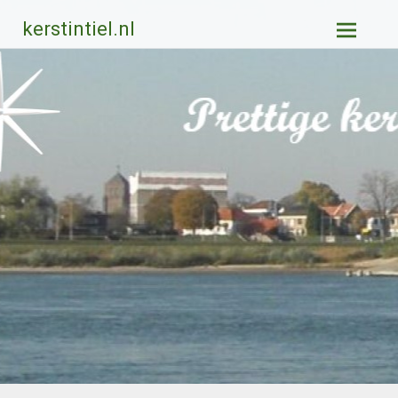
Ga
kerstintiel.nl
naar
de
inhoud