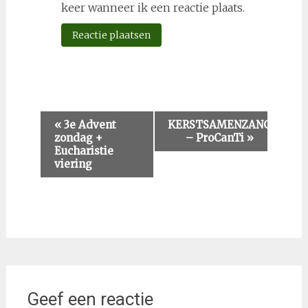
keer wanneer ik een reactie plaats.
Evenement
«
3e Advent
KERSTSAMENZANG
zondag +
– ProCanTi
»
Navigatie
Eucharistie
viering
Geef een reactie