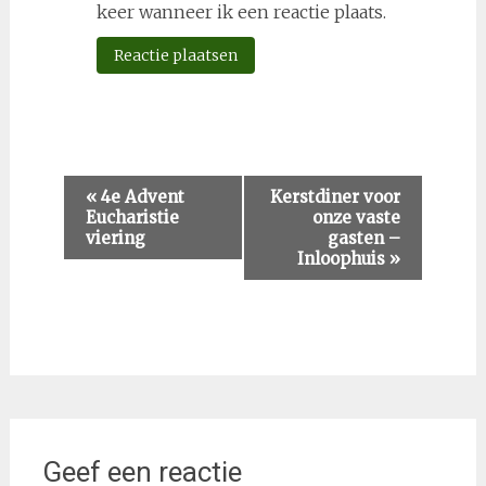
keer wanneer ik een reactie plaats.
Evenement
«
4e Advent
Kerstdiner voor
Eucharistie
onze vaste
Navigatie
viering
gasten –
Inloophuis
»
Geef een reactie