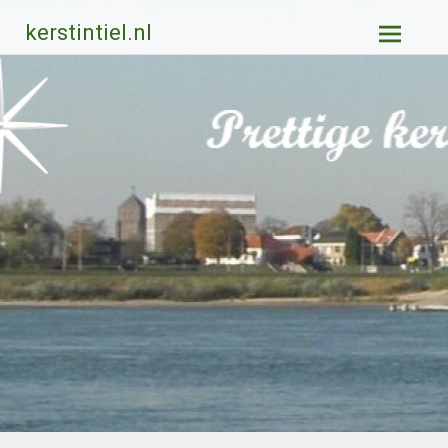
Ga
kerstintiel.nl
naar
de
inhoud