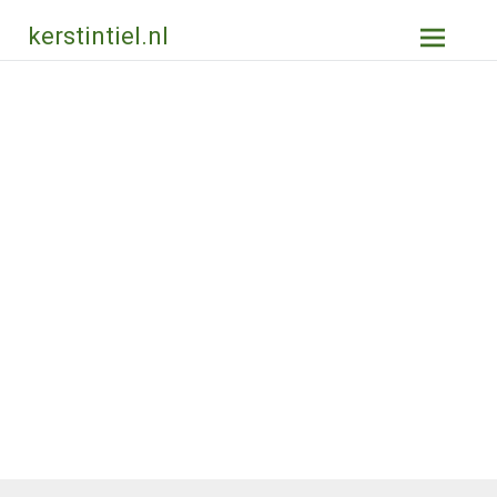
Ga
kerstintiel.nl
naar
de
inhoud