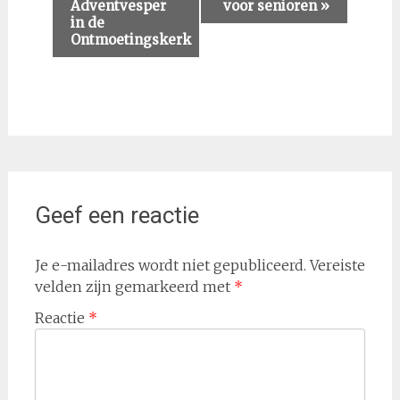
Adventvesper
voor senioren
»
Navigatie
in de
Ontmoetingskerk
Geef een reactie
Je e-mailadres wordt niet gepubliceerd.
Vereiste
velden zijn gemarkeerd met
*
Reactie
*