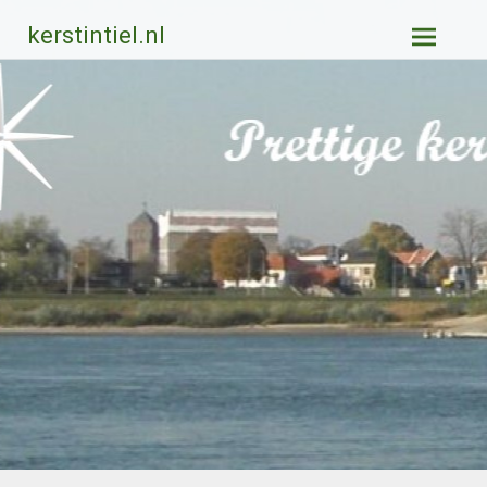
Ga
kerstintiel.nl
naar
de
inhoud