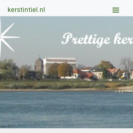
Ga
kerstintiel.nl
naar
de
inhoud