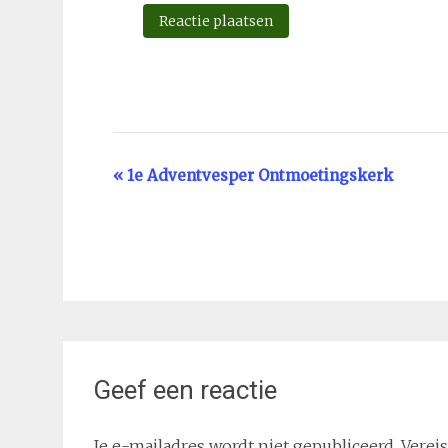
Evenement
«
1e Adventvesper Ontmoetingskerk
Navigatie
Geef een reactie
Je e-mailadres wordt niet gepubliceerd.
Verei