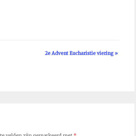
2e Advent Eucharistie viering
»
ste velden zijn gemarkeerd met
*