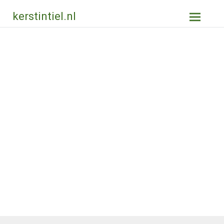
Ga
kerstintiel.nl
naar
de
inhoud