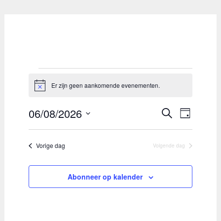
Evenementen
Er zijn geen aankomende evenementen.
Bericht
for
6
06/08/2026
Evenemen
Evene
Zoeken
Dag
augustus
Selecteer
weerg
Zoeken
een
naviga
2026
en
Vorige dag
Volgende dag
datum.
weergeve
Abonneer op kalender
navigatie