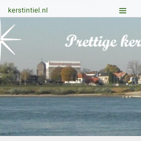
Ga
kerstintiel.nl
naar
de
inhoud