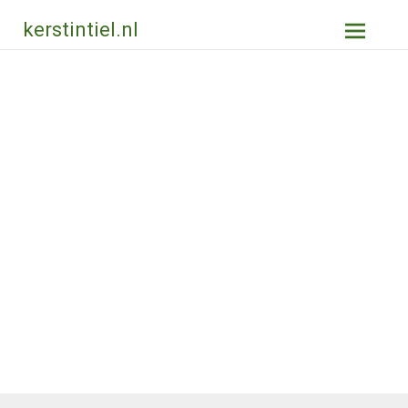
Ga
kerstintiel.nl
naar
de
inhoud