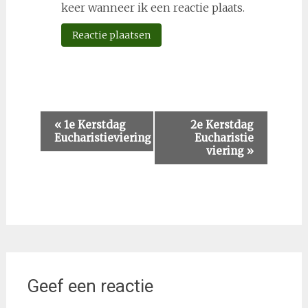
keer wanneer ik een reactie plaats.
Evenement
«
1e Kerstdag
2e Kerstdag
Eucharistieviering
Eucharistie
Navigatie
viering
»
Geef een reactie