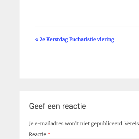
Evenement
«
2e Kerstdag Eucharistie viering
Navigatie
Geef een reactie
Je e-mailadres wordt niet gepubliceerd.
Verei
Reactie
*