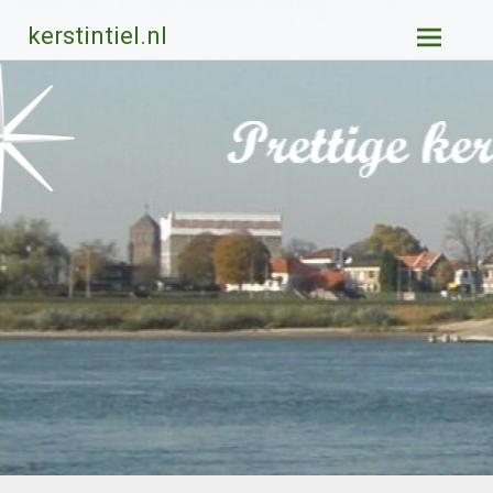
Ga
kerstintiel.nl
naar
de
inhoud