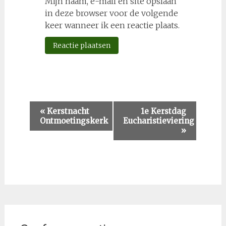
Mijn naam, e-mail en site opslaan
in deze browser voor de volgende
keer wanneer ik een reactie plaats.
Evenement
«
Kerstnacht
1e Kerstdag
Ontmoetingskerk
Eucharistieviering
Navigatie
»